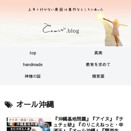
top
真実
handmade
教育を求めて
神様の証
御言葉
オール沖縄
『沖縄基地問題』『アイヌ』『チ
アイヌ・在日・LGBT・沖縄基地関連
ュチェ研』『のりこえねっと・辛
淑玉』『オール沖縄』『関西生コ