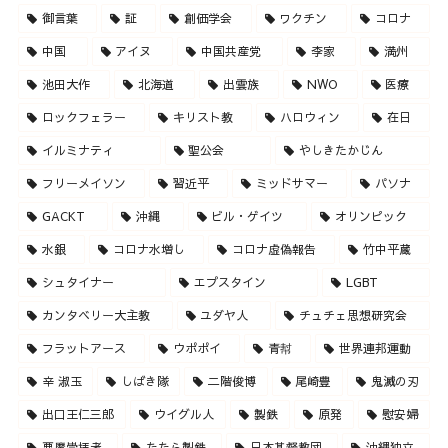
御言葉
証
創価学会
ワクチン
コロナ
中国
アイヌ
中国共産党
李家
満州
池田大作
北海道
出雲族
NWO
医療
ロックフェラー
キリスト教
ハロウィン
在日
イルミナティ
聖公会
やしきたかじん
フリーメイソン
習近平
ミッドサマー
パソナ
GACKT
沖縄
ビル・ゲイツ
オリンピック
水銀
コロナ水増し
コロナ虚偽報告
竹中平蔵
シュタイナー
エプスタイン
LGBT
カンタベリー大主教
ユダヤ人
チュチェ思想研究会
フラットアース
ウポポイ
青幇
世界連邦運動
辛 淑玉
しばき隊
二階俊博
尾崎豊
鬼滅の刃
出口王仁三郎
ウイグル人
製鉄
原発
慰安婦
悪魔崇拝者
たたら製鉄
日本基督教団
沖縄独立