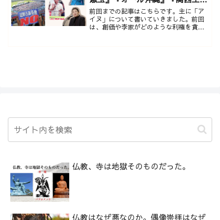
ン』全て創価・中国・李家に繋が
前回までの記事はこちらです。主に「ア
る。
イヌ」について書いていきました。前回
は、創価や李家がどのような利権を貪っ
てきたか。その実体を書いていきまし
た。今回は、『 沖縄基地利権 』につ
いて書いていきたいと思...
仏教、寺は地獄そのものだった。
仏教はなぜ悪なのか。偶像崇拝はなぜ