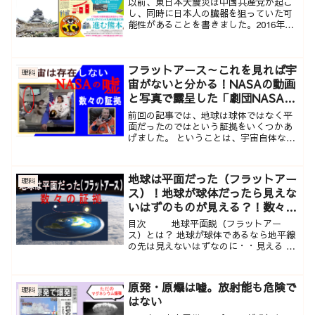
以前、東日本大震災は中国共産党が起こ
し、同時に日本人の臓器を狙っていた可
能性があることを書きました。2016年に
起きた熊本地震も、人工地震の可能性が
限りなく大きいといわれていますが、中
国による計画だっ...
フラットアース～これを見れば宇
理科
宙がないと分かる！NASAの動画
と写真で露呈した「劇団NASA」
の正体
前回の記事では、地球は球体ではなく平
面だったのではという証拠をいくつかあ
げました。 ということは、宇宙自体ない
のではないかと疑います。 宇宙と言えば
あの最大の宇宙開発機関である 「
NASA 」 です...
地球は平面だった（フラットアー
理科
ス）！地球が球体だったら見えな
いはずのものが見える？！数々の
証拠。
目次 地球平面説（フラットアー
ス）とは？ 地球が球体であるなら地平線
の先は見えないはずなのに・・見える 道
路、橋、線路の設計者は大地の湾曲率を
計算に入れずに構造物をつくる 飛行機は
下降...
原発・原爆は嘘。放射能も危険で
理科
はない