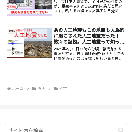
3.11東日本大震災で、全国民が恐れたの
が、原発事故による放射能汚染だと思い
ます。私もその頃はまだ真実に目覚める
前だったので、連日のテレビの報道に、
本当に恐怖を覚えました。福島産の農産
物は食べてはいけ...
あの人工地震もこの地震も人為的
理科
に起こされた人工地震だった！
数々の証拠。人工地震って知って
る？実は簡単に起こせるのです。
2021年2月13日11時８分頃、福島県沖を
震源とする、最大震度6強を観測としたの
地震があったのは記憶に新しい事と思い
ます。真実にまだ目覚めていない方は、
この地震が人為的に起こされた、【人工
地震】だと...
ホーム
真実
科学