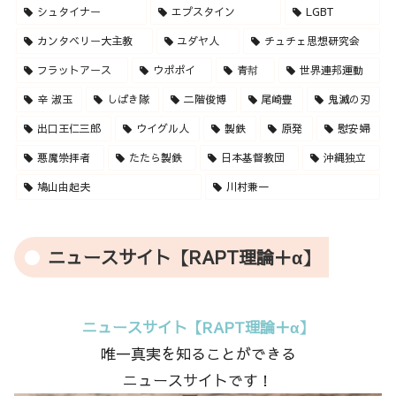
シュタイナー
エプスタイン
LGBT
カンタベリー大主教
ユダヤ人
チュチェ思想研究会
フラットアース
ウポポイ
青幇
世界連邦運動
辛 淑玉
しばき隊
二階俊博
尾崎豊
鬼滅の刃
出口王仁三郎
ウイグル人
製鉄
原発
慰安婦
悪魔崇拝者
たたら製鉄
日本基督教団
沖縄独立
鳩山由起夫
川村兼一
ニュースサイト【RAPT理論＋α】
ニュースサイト【RAPT理論＋α】
唯一真実を知ることができる
ニュースサイトです！