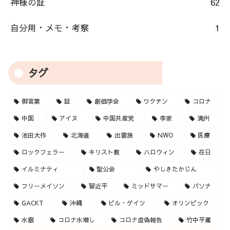
神様の証
62
自分用・メモ・考察
1
タグ
御言葉
証
創価学会
ワクチン
コロナ
中国
アイヌ
中国共産党
李家
満州
池田大作
北海道
出雲族
NWO
医療
ロックフェラー
キリスト教
ハロウィン
在日
イルミナティ
聖公会
やしきたかじん
フリーメイソン
習近平
ミッドサマー
パソナ
GACKT
沖縄
ビル・ゲイツ
オリンピック
水銀
コロナ水増し
コロナ虚偽報告
竹中平蔵