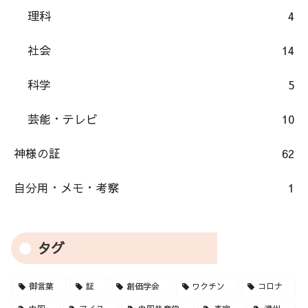
理科
4
社会
14
科学
5
芸能・テレビ
10
神様の証
62
自分用・メモ・考察
1
タグ
御言葉
証
創価学会
ワクチン
コロナ