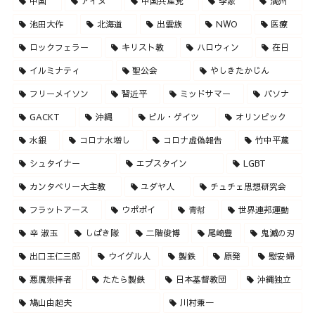
中国
アイヌ
中国共産党
李家
満州
池田大作
北海道
出雲族
NWO
医療
ロックフェラー
キリスト教
ハロウィン
在日
イルミナティ
聖公会
やしきたかじん
フリーメイソン
習近平
ミッドサマー
パソナ
GACKT
沖縄
ビル・ゲイツ
オリンピック
水銀
コロナ水増し
コロナ虚偽報告
竹中平蔵
シュタイナー
エプスタイン
LGBT
カンタベリー大主教
ユダヤ人
チュチェ思想研究会
フラットアース
ウポポイ
青幇
世界連邦運動
辛 淑玉
しばき隊
二階俊博
尾崎豊
鬼滅の刃
出口王仁三郎
ウイグル人
製鉄
原発
慰安婦
悪魔崇拝者
たたら製鉄
日本基督教団
沖縄独立
鳩山由起夫
川村兼一