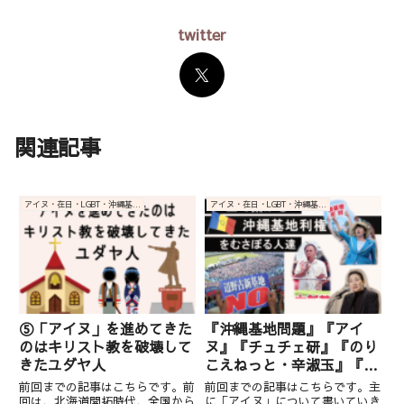
twitter
関連記事
アイヌ・在日・LGBT・沖縄基地関連
アイヌ・在日・LGBT・沖縄基地関連
⑤「アイヌ」を進めてきた
『沖縄基地問題』『アイ
のはキリスト教を破壊して
ヌ』『チュチェ研』『のり
きたユダヤ人
こえねっと・辛淑玉』『オ
ール沖縄』『関西生コン』
前回までの記事はこちらです。前
前回までの記事はこちらです。主
全て創価・中国・李家に繋
回は、北海道開拓時代、全国から
に「アイヌ」について書いていき