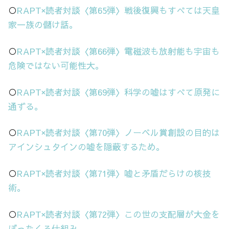
○
RAPT×読者対談〈第65弾〉戦後復興もすべては天皇
家一族の儲け話。
○
RAPT×読者対談〈第66弾〉電磁波も放射能も宇宙も
危険ではない可能性大。
○
RAPT×読者対談〈第69弾〉科学の嘘はすべて原発に
通ずる。
○
RAPT×読者対談〈第70弾〉ノーベル賞創設の目的は
アインシュタインの嘘を隠蔽するため。
○
RAPT×読者対談〈第71弾〉嘘と矛盾だらけの核技
術。
○
RAPT×読者対談〈第72弾〉この世の支配層が大金を
ぼったくる仕組み。