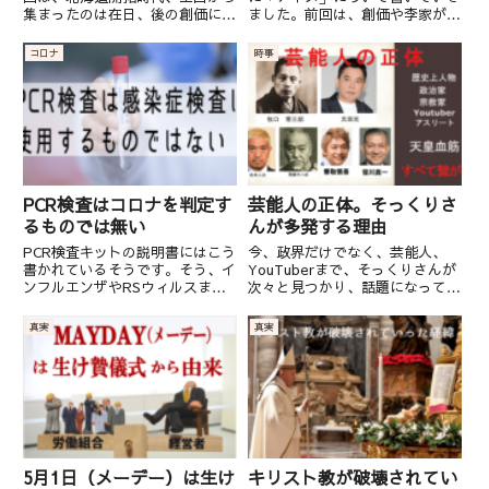
集まったのは在日、後の創価に繋
ました。前回は、創価や李家がど
がる。
がる人脈だったことを記事にしま
のような利権を貪ってきたか。そ
した。その布石を作ったアイヌ記
の実体を書いていきました。今回
コロナ
時事
念館の館長「川村カネト」の息子
は、『 沖縄基地利権 』につい
「旭川アイヌ協会」会長はキリス
て書いていきたいと思います。一
ト教で講演していたわけです
見関係ないように思われます
が、...
が、...
PCR検査はコロナを判定す
芸能人の正体。そっくりさ
るものでは無い
んが多発する理由
PCR検査キットの説明書にはこう
今、政界だけでなく、芸能人、
書かれているそうです。そう、イ
YouTuberまで、そっくりさんが
ンフルエンザやRSウィルスまで
次々と見つかり、話題になってい
反応する。そもそも、PCR検査は
ます。（こちらから）たまたまと
コロナの感染したことが分かるキ
は言えないレベル、つまり遺伝子
真実
真実
ットではないのです。PCR検査の
レベルでそっくりなことが分かる
生みの親、キャリーマリスもその
かと思います。クリックして拡大
様に言っています。キャリ...
できますクリックして拡大で...
5月1日（メーデー）は生け
キリスト教が破壊されてい