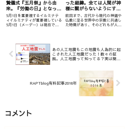
贄儀式『五月祭』から由
った経緯。全ては人間が神
来。『労働の日』となった
様に繋がらないようにする
本当の理由は？
ため。
5月1日を重要視するイルミナテ
前回まで、古代から現代の神道や
ィイルミナティが重要視している
仏教に至る世界中の宗教に共通し
5月1日（メーデー）は現在では
た特徴があり、そのどれもが人間
「労働者の日」とされています
の生贄を神に捧げるようなおぞま
が、元は『五月祭』から来ていま
しい宗教であることを示しまし
す。その五月祭は、ハロウィンと
た。そして、それらの生贄を要求
同様『生け贄の儀式』が行われる
するような神は、神ではなく悪魔
期間でした。五月祭の前夜祭でも
であることを書きました。これら
あの人工地震もこの地震も人為的に起
『...
の...
こされた人工地震だった！数々の証
拠。人工地震って知ってる？実は簡単
に起こせるのです。
RAPTblog有料記事2016年
コメント