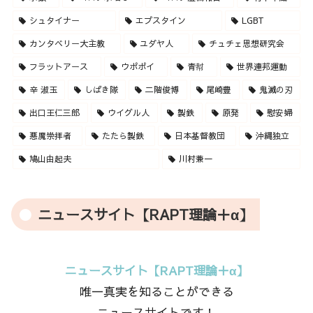
シュタイナー
エプスタイン
LGBT
カンタベリー大主教
ユダヤ人
チュチェ思想研究会
フラットアース
ウポポイ
青幇
世界連邦運動
辛 淑玉
しばき隊
二階俊博
尾崎豊
鬼滅の刃
出口王仁三郎
ウイグル人
製鉄
原発
慰安婦
悪魔崇拝者
たたら製鉄
日本基督教団
沖縄独立
鳩山由起夫
川村兼一
ニュースサイト【RAPT理論＋α】
ニュースサイト【RAPT理論＋α】
唯一真実を知ることができる
ニュースサイトです！