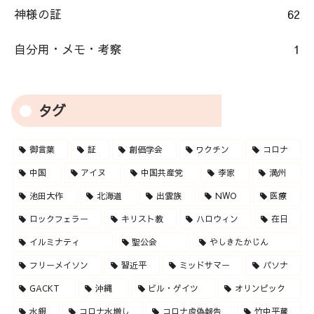
神様の証
62
自分用・メモ・考察
1
タグ
御言葉
証
創価学会
ワクチン
コロナ
中国
アイヌ
中国共産党
李家
満州
池田大作
北海道
出雲族
NWO
医療
ロックフェラー
キリスト教
ハロウィン
在日
イルミナティ
聖公会
やしきたかじん
フリーメイソン
習近平
ミッドサマー
パソナ
GACKT
沖縄
ビル・ゲイツ
オリンピック
水銀
コロナ水増し
コロナ虚偽報告
竹中平蔵