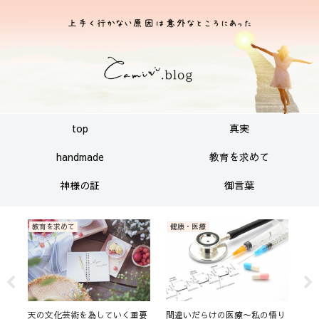
top
真実
handmade
教育を求めて
神様の証
御言葉
神様の証
神様の証
神
悟り
神様の事を分かりやすくお伝え
若い人達の自殺者の増加、オー
御