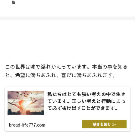
したいという思いから、自転車
バードーズ、神様は心を痛めて
「
と電動自転車の違いを通して悟
おられます。神様の愛しか心は
の
ったこと。
満たされません。
く
この世界は噓で溢れかえっています。本当の事を知る
と、希望に満ちあふれ、喜びに満ちあふれます。
私たちはとても狭い考えの中で生き
ています。正しい考えと行動によっ
て必ず抜け出すことができます。
bread-life777.com