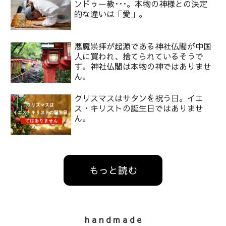
ンドゥー教･･･。本物の神様との決定
的な違いは「愛」。
悪魔崇拝が起源である神社仏閣が中国
人に買われ、捨てられているそうで
す。神社仏閣は本物の神ではありませ
ん。
クリスマスはサタンを祝う日。イエ
ス・キリストの誕生日ではありませ
ん。
もっと読む
h a n d m a d e