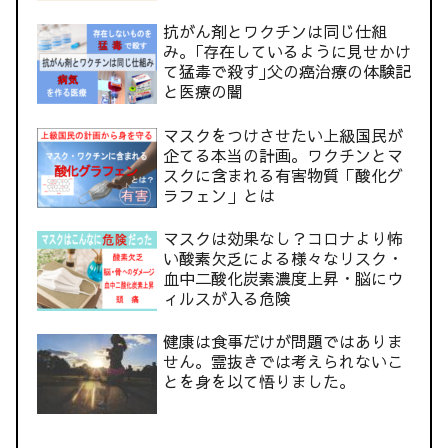
抗がん剤とワクチンは同じ仕組
み。｢存在しているように見せかけ
て猛毒で殺す｣父の癌治療の体験記
と医療の闇
マスクをつけさせたい上級国民が
企てる本当の計画。ワクチンとマ
スクに含まれる有害物質「酸化グ
ラフェン」とは
マスクは効果なし？コロナより怖
い酸素欠乏による様々なリスク・
血中二酸化炭素濃度上昇・脳にウ
ィルスが入る危険
健康は食事だけが問題ではありま
せん。霊抜きでは考えられないこ
とを身を以て悟りました。