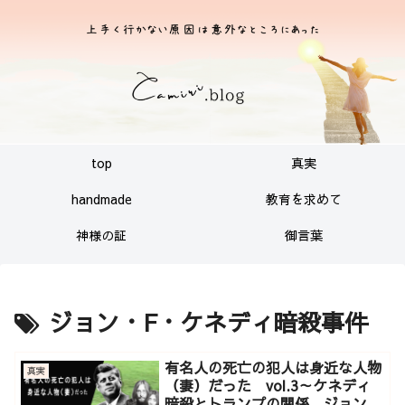
top
真実
handmade
教育を求めて
神様の証
御言葉
ジョン・F・ケネディ暗殺事件
有名人の死亡の犯人は身近な人物
真実
（妻）だった vol.3～ケネディ
暗殺とトランプの関係。ジョンレ