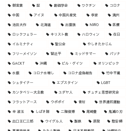
御言葉
証
創価学会
ワクチン
コロナ
中国
アイヌ
中国共産党
李家
満州
池田大作
北海道
出雲族
NWO
医療
ロックフェラー
キリスト教
ハロウィン
在日
イルミナティ
聖公会
やしきたかじん
フリーメイソン
習近平
ミッドサマー
パソナ
GACKT
沖縄
ビル・ゲイツ
オリンピック
水銀
コロナ水増し
コロナ虚偽報告
竹中平蔵
シュタイナー
エプスタイン
LGBT
カンタベリー大主教
ユダヤ人
チュチェ思想研究会
フラットアース
ウポポイ
青幇
世界連邦運動
辛 淑玉
しばき隊
二階俊博
尾崎豊
鬼滅の刃
出口王仁三郎
ウイグル人
製鉄
原発
慰安婦
悪魔崇拝者
たたら製鉄
日本基督教団
沖縄独立