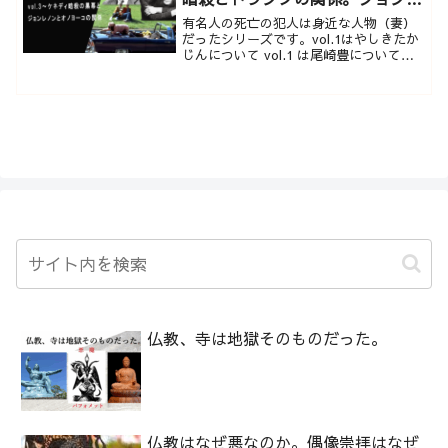
ノンとオノヨーコも？
有名人の死亡の犯人は身近な人物（妻）
だったシリーズです。vol.1はやしきたか
じんについて vol.1 は尾崎豊についてど
ちらも創価学会が絡んでいました。今回
はケネディ暗殺とジョンレノンとオノヨ
ーコに...
仏教、寺は地獄そのものだった。
仏教はなぜ悪なのか。偶像崇拝はなぜ