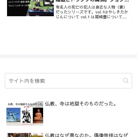
ノンとオノヨーコも？
有名人の死亡の犯人は身近な人物（妻）
だったシリーズです。vol.1はやしきたか
じんについて vol.1 は尾崎豊についてど
ちらも創価学会が絡んでいました。今回
はケネディ暗殺とジョンレノンとオノヨ
ーコに...
仏教、寺は地獄そのものだった。
仏教はなぜ悪なのか。偶像崇拝はなぜ