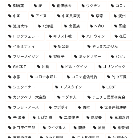
御言葉
証
創価学会
ワクチン
コロナ
中国
アイヌ
中国共産党
李家
満州
池田大作
北海道
出雲族
NWO
医療
ロックフェラー
キリスト教
ハロウィン
在日
イルミナティ
聖公会
やしきたかじん
フリーメイソン
習近平
ミッドサマー
パソナ
GACKT
沖縄
ビル・ゲイツ
オリンピック
水銀
コロナ水増し
コロナ虚偽報告
竹中平蔵
シュタイナー
エプスタイン
LGBT
カンタベリー大主教
ユダヤ人
チュチェ思想研究会
フラットアース
ウポポイ
青幇
世界連邦運動
辛 淑玉
しばき隊
二階俊博
尾崎豊
鬼滅の刃
出口王仁三郎
ウイグル人
製鉄
原発
慰安婦
悪魔崇拝者
たたら製鉄
日本基督教団
沖縄独立