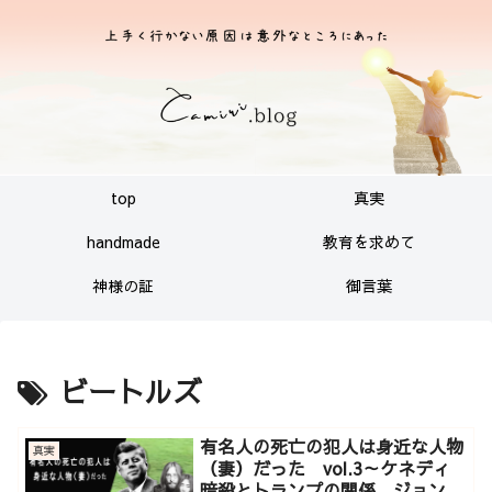
top
真実
handmade
教育を求めて
神様の証
御言葉
ビートルズ
有名人の死亡の犯人は身近な人物
真実
（妻）だった vol.3～ケネディ
暗殺とトランプの関係。ジョンレ