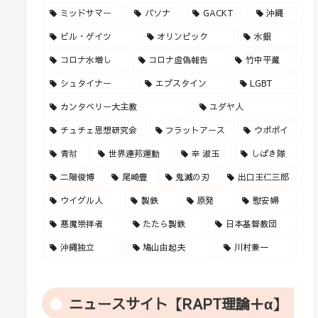
ミッドサマー
パソナ
GACKT
沖縄
ビル・ゲイツ
オリンピック
水銀
コロナ水増し
コロナ虚偽報告
竹中平蔵
シュタイナー
エプスタイン
LGBT
カンタベリー大主教
ユダヤ人
チュチェ思想研究会
フラットアース
ウポポイ
青幇
世界連邦運動
辛 淑玉
しばき隊
二階俊博
尾崎豊
鬼滅の刃
出口王仁三郎
ウイグル人
製鉄
原発
慰安婦
悪魔崇拝者
たたら製鉄
日本基督教団
沖縄独立
鳩山由起夫
川村兼一
ニュースサイト【RAPT理論＋α】