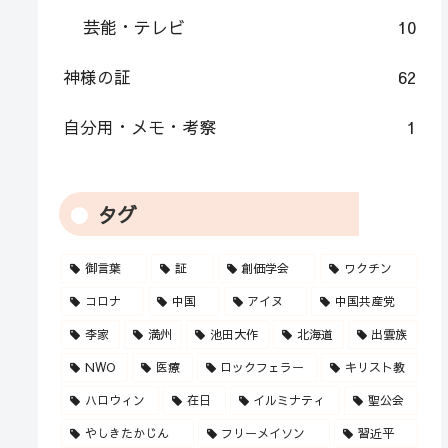
芸能・テレビ
10
神様の証
62
自分用・メモ・考察
1
タグ
御言葉
証
創価学会
ワクチン
コロナ
中国
アイヌ
中国共産党
李家
満州
池田大作
北海道
出雲族
NWO
医療
ロックフェラー
キリスト教
ハロウィン
在日
イルミナティ
聖公会
やしきたかじん
フリーメイソン
習近平