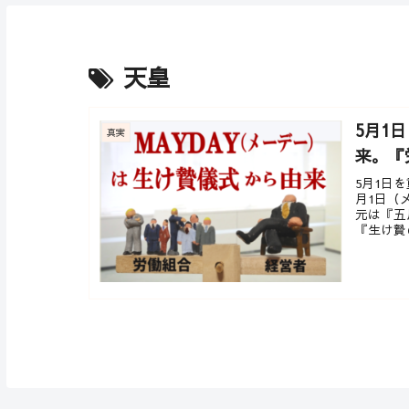
天皇
5月1
真実
来。『
5月1日
月1日（
元は『五
『生け贄の