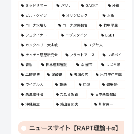
ミッドサマー
パソナ
GACKT
沖縄
ビル・ゲイツ
オリンピック
水銀
コロナ水増し
コロナ虚偽報告
竹中平蔵
シュタイナー
エプスタイン
LGBT
カンタベリー大主教
ユダヤ人
チュチェ思想研究会
フラットアース
ウポポイ
青幇
世界連邦運動
辛 淑玉
しばき隊
二階俊博
尾崎豊
鬼滅の刃
出口王仁三郎
ウイグル人
製鉄
原発
慰安婦
悪魔崇拝者
たたら製鉄
日本基督教団
沖縄独立
鳩山由起夫
川村兼一
ニュースサイト【RAPT理論＋α】