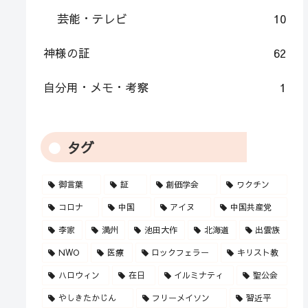
芸能・テレビ
10
神様の証
62
自分用・メモ・考察
1
タグ
御言葉
証
創価学会
ワクチン
コロナ
中国
アイヌ
中国共産党
李家
満州
池田大作
北海道
出雲族
NWO
医療
ロックフェラー
キリスト教
ハロウィン
在日
イルミナティ
聖公会
やしきたかじん
フリーメイソン
習近平