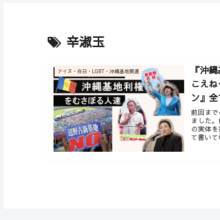
辛淑玉
『沖縄
アイヌ・在日・LGBT・沖縄基地関連
こえね
ン』全
前回まで
ました。
の実体を
て書いてい