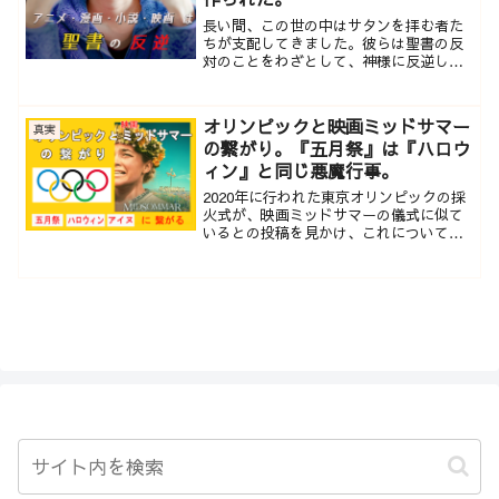
長い間、この世の中はサタンを拝む者た
ちが支配してきました。彼らは聖書の反
対のことをわざとして、神様に反逆して
きたユダヤ人たちです。そのことを分か
ってこの世の中を見ると、彼らが作り出
してきたアニメ・漫画...
オリンピックと映画ミッドサマー
真実
の繋がり。『五月祭』は『ハロウ
ィン』と同じ悪魔行事。
2020年に行われた東京オリンピックの採
火式が、映画ミッドサマーの儀式に似て
いるとの投稿を見かけ、これについて調
べていくと、この映画の背景である『五
月祭』が生け贄儀式『ハロウィン』と同
じくらい悪で、イルミナティの重要視し
ている行事だと分かりました。