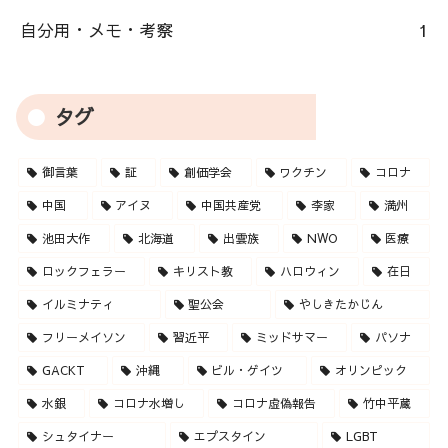
自分用・メモ・考察
1
タグ
御言葉
証
創価学会
ワクチン
コロナ
中国
アイヌ
中国共産党
李家
満州
池田大作
北海道
出雲族
NWO
医療
ロックフェラー
キリスト教
ハロウィン
在日
イルミナティ
聖公会
やしきたかじん
フリーメイソン
習近平
ミッドサマー
パソナ
GACKT
沖縄
ビル・ゲイツ
オリンピック
水銀
コロナ水増し
コロナ虚偽報告
竹中平蔵
シュタイナー
エプスタイン
LGBT