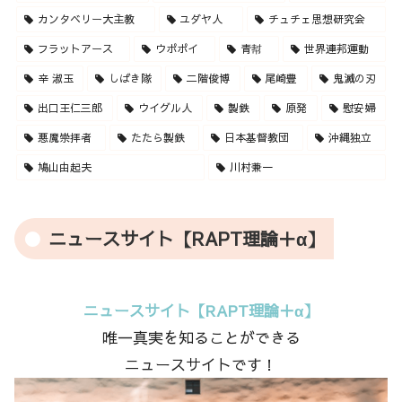
カンタベリー大主教
ユダヤ人
チュチェ思想研究会
フラットアース
ウポポイ
青幇
世界連邦運動
辛 淑玉
しばき隊
二階俊博
尾崎豊
鬼滅の刃
出口王仁三郎
ウイグル人
製鉄
原発
慰安婦
悪魔崇拝者
たたら製鉄
日本基督教団
沖縄独立
鳩山由起夫
川村兼一
ニュースサイト【RAPT理論＋α】
ニュースサイト【RAPT理論＋α】
唯一真実を知ることができる
ニュースサイトです！