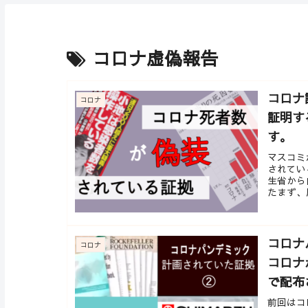
コロナ虚偽報告
コロナ
コロナ
証明す
す。
マスコミ
されてい
生省から
たまず、厚
コロナ
コロナ
コロナ
で配布
前回はコ