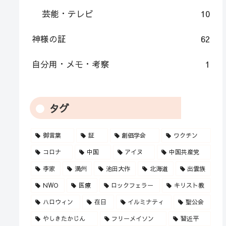
芸能・テレビ
10
神様の証
62
自分用・メモ・考察
1
タグ
御言葉
証
創価学会
ワクチン
コロナ
中国
アイヌ
中国共産党
李家
満州
池田大作
北海道
出雲族
NWO
医療
ロックフェラー
キリスト教
ハロウィン
在日
イルミナティ
聖公会
やしきたかじん
フリーメイソン
習近平