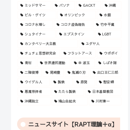
ミッドサマー
パソナ
GACKT
沖縄
ビル・ゲイツ
オリンピック
水銀
コロナ水増し
コロナ虚偽報告
竹中平蔵
シュタイナー
エプスタイン
LGBT
カンタベリー大主教
ユダヤ人
チュチェ思想研究会
フラットアース
ウポポイ
青幇
世界連邦運動
辛 淑玉
しばき隊
二階俊博
尾崎豊
鬼滅の刃
出口王仁三郎
ウイグル人
製鉄
原発
慰安婦
悪魔崇拝者
たたら製鉄
日本基督教団
沖縄独立
鳩山由起夫
川村兼一
ニュースサイト【RAPT理論＋α】