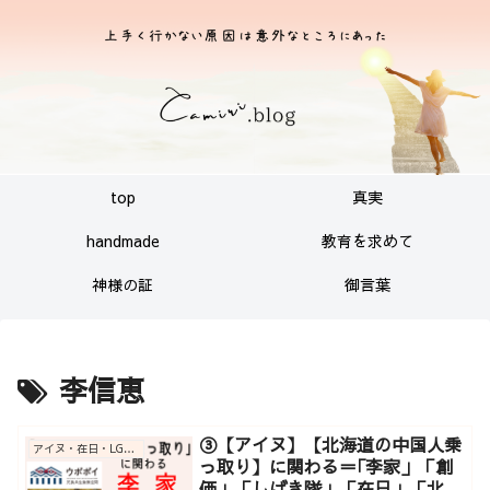
top
真実
handmade
教育を求めて
神様の証
御言葉
李信恵
③【アイヌ】【北海道の中国人乗
アイヌ・在日・LGBT・沖縄基地関連
っ取り】に関わる＝｢李家」「創
価」「しばき隊」「在日」「北海