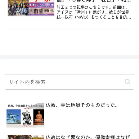
道知事」「偽キリスト教徒」
前回までの記事はこちらです。前回は、
アイヌは「満州」に繋がり、彼らが世界
統一政府（NWO）をつくることを目的と
していること、「アイヌ問題」はその一
環であり、北海道が中国人に買い取られ
ている事例をお伝え...
仏教、寺は地獄そのものだった。
仏教はなぜ悪なのか。偶像崇拝はなぜ