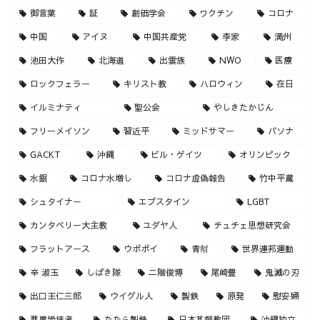
御言葉
証
創価学会
ワクチン
コロナ
中国
アイヌ
中国共産党
李家
満州
池田大作
北海道
出雲族
NWO
医療
ロックフェラー
キリスト教
ハロウィン
在日
イルミナティ
聖公会
やしきたかじん
フリーメイソン
習近平
ミッドサマー
パソナ
GACKT
沖縄
ビル・ゲイツ
オリンピック
水銀
コロナ水増し
コロナ虚偽報告
竹中平蔵
シュタイナー
エプスタイン
LGBT
カンタベリー大主教
ユダヤ人
チュチェ思想研究会
フラットアース
ウポポイ
青幇
世界連邦運動
辛 淑玉
しばき隊
二階俊博
尾崎豊
鬼滅の刃
出口王仁三郎
ウイグル人
製鉄
原発
慰安婦
悪魔崇拝者
たたら製鉄
日本基督教団
沖縄独立