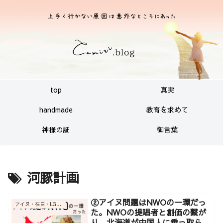
top
真実
handmade
教育を求めて
神様の証
御言葉
河豚計画
②アイヌ問題はNWOの一環だっ
アイヌ・在日・LGBT・沖縄基地関連
た。NWOの提唱者と創価の繋が
り。北海道が中国人に乗っ取られ