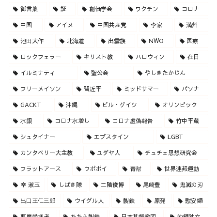
御言葉
証
創価学会
ワクチン
コロナ
中国
アイヌ
中国共産党
李家
満州
池田大作
北海道
出雲族
NWO
医療
ロックフェラー
キリスト教
ハロウィン
在日
イルミナティ
聖公会
やしきたかじん
フリーメイソン
習近平
ミッドサマー
パソナ
GACKT
沖縄
ビル・ゲイツ
オリンピック
水銀
コロナ水増し
コロナ虚偽報告
竹中平蔵
シュタイナー
エプスタイン
LGBT
カンタベリー大主教
ユダヤ人
チュチェ思想研究会
フラットアース
ウポポイ
青幇
世界連邦運動
辛 淑玉
しばき隊
二階俊博
尾崎豊
鬼滅の刃
出口王仁三郎
ウイグル人
製鉄
原発
慰安婦
悪魔崇拝者
たたら製鉄
日本基督教団
沖縄独立