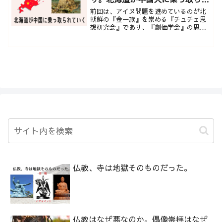
ていく。
前回は、アイヌ問題を進めているのが北
朝鮮の『金一族』を崇める『チュチェ思
想研究会』であり、『創価学会』の思想
と酷似していることを記事にしました。
アイヌは『蝦夷』であり、『粛慎』とも
呼ばれ、 『粛慎』...
仏教、寺は地獄そのものだった。
仏教はなぜ悪なのか。偶像崇拝はなぜ