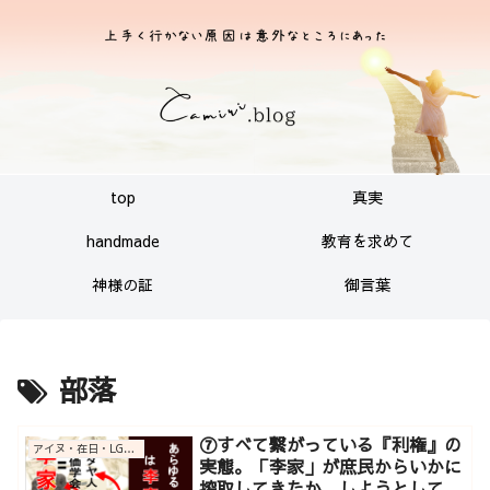
top
真実
handmade
教育を求めて
神様の証
御言葉
部落
⑦すべて繋がっている『利権』の
アイヌ・在日・LGBT・沖縄基地関連
実態。「李家」が庶民からいかに
搾取してきたか、しようとしてい