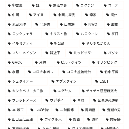
御言葉
証
創価学会
ワクチン
コロナ
中国
アイヌ
中国共産党
李家
満州
池田大作
北海道
出雲族
NWO
医療
ロックフェラー
キリスト教
ハロウィン
在日
イルミナティ
聖公会
やしきたかじん
フリーメイソン
習近平
ミッドサマー
パソナ
GACKT
沖縄
ビル・ゲイツ
オリンピック
水銀
コロナ水増し
コロナ虚偽報告
竹中平蔵
シュタイナー
エプスタイン
LGBT
カンタベリー大主教
ユダヤ人
チュチェ思想研究会
フラットアース
ウポポイ
青幇
世界連邦運動
辛 淑玉
しばき隊
二階俊博
尾崎豊
鬼滅の刃
出口王仁三郎
ウイグル人
製鉄
原発
慰安婦
悪魔崇拝者
たたら製鉄
日本基督教団
沖縄独立