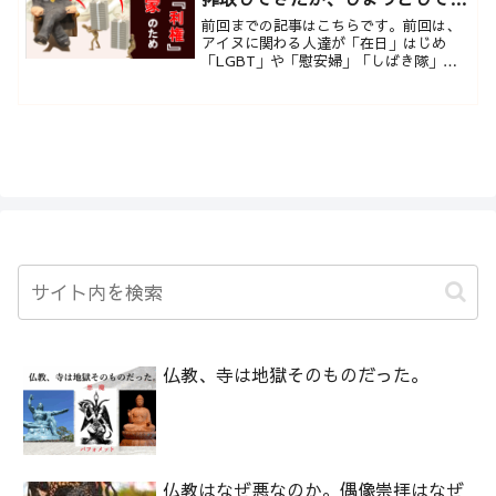
るか。
前回までの記事はこちらです。前回は、
アイヌに関わる人達が「在日」はじめ
「LGBT」や「慰安婦」「しばき隊」な
どに関わる「被差別団体」であり、その
正体はユダヤ人であったと書きました。
何度も書きましたが、...
仏教、寺は地獄そのものだった。
仏教はなぜ悪なのか。偶像崇拝はなぜ