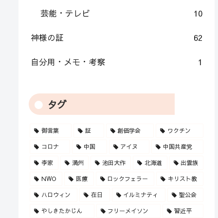
芸能・テレビ
10
神様の証
62
自分用・メモ・考察
1
タグ
御言葉
証
創価学会
ワクチン
コロナ
中国
アイヌ
中国共産党
李家
満州
池田大作
北海道
出雲族
NWO
医療
ロックフェラー
キリスト教
ハロウィン
在日
イルミナティ
聖公会
やしきたかじん
フリーメイソン
習近平