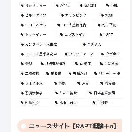
ミッドサマー
パソナ
GACKT
沖縄
ビル・ゲイツ
オリンピック
水銀
コロナ水増し
コロナ虚偽報告
竹中平蔵
シュタイナー
エプスタイン
LGBT
カンタベリー大主教
ユダヤ人
チュチェ思想研究会
フラットアース
ウポポイ
青幇
世界連邦運動
辛 淑玉
しばき隊
二階俊博
尾崎豊
鬼滅の刃
出口王仁三郎
ウイグル人
製鉄
原発
慰安婦
悪魔崇拝者
たたら製鉄
日本基督教団
沖縄独立
鳩山由起夫
川村兼一
ニュースサイト【RAPT理論＋α】