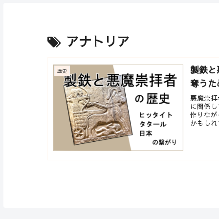
アナトリア
製鉄と
歴史
奪うた
悪魔崇拝
に関係し
作りなが
かもしれま