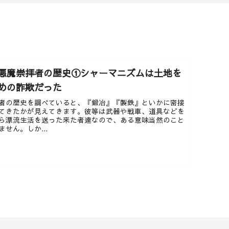
悪魔崇拝者の歴史①シャーマニズムは土地を
めの詐欺だった
者の歴史を調べていると、『鍛冶』『製鉄』といかに密接
てきたかが見えてきます。彼等は武器や戦車、道具などを
ら漂流生活を送った来た者達なので、ある意味当然のこと
せん。しか...