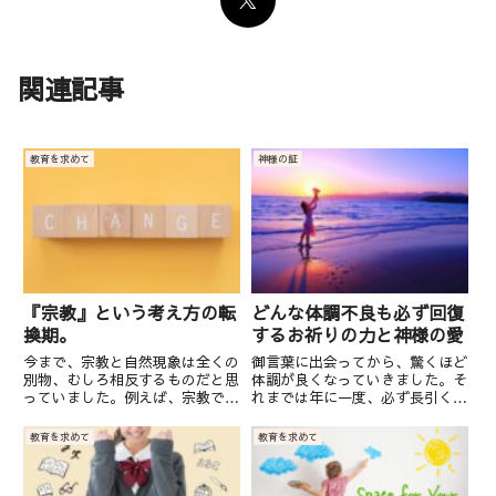
関連記事
教育を求めて
神様の証
『宗教』という考え方の転
どんな体調不良も必ず回復
換期。
するお祈りの力と神様の愛
今まで、宗教と自然現象は全くの
御言葉に出会ってから、驚くほど
別物、むしろ相反するものだと思
体調が良くなっていきました。そ
っていました。例えば、宗教では
れまでは年に一度、必ず長引く風
神様が人間や世界を作られたと言
邪や病気などをしていたのです
われますが、学校では人間は猿か
が、今では体調も一時的に不調に
教育を求めて
教育を求めて
ら進化したと習いますし、地球や
なることはたまにあっても、長期
宇宙や天体も、ビッグバンという
間患うことが全くなくなりまし
大爆発によって作られたという
た。毎年訪れる花粉症も地獄のよ