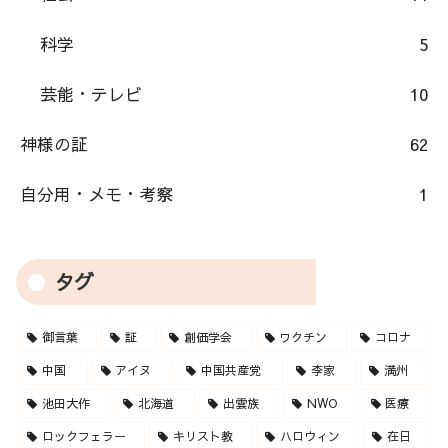
科学
5
芸能・テレビ
10
神様の証
62
自分用・メモ・考察
1
タグ
御言葉
証
創価学会
ワクチン
コロナ
中国
アイヌ
中国共産党
李家
満州
池田大作
北海道
出雲族
NWO
医療
ロックフェラー
キリスト教
ハロウィン
在日