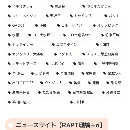
イルミナティ
聖公会
やしきたかじん
フリーメイソン
習近平
ミッドサマー
パソナ
GACKT
沖縄
ビル・ゲイツ
オリンピック
水銀
コロナ水増し
コロナ虚偽報告
竹中平蔵
シュタイナー
エプスタイン
LGBT
カンタベリー大主教
ユダヤ人
チュチェ思想研究会
フラットアース
ウポポイ
青幇
世界連邦運動
辛 淑玉
しばき隊
二階俊博
尾崎豊
鬼滅の刃
出口王仁三郎
ウイグル人
製鉄
原発
慰安婦
悪魔崇拝者
たたら製鉄
日本基督教団
沖縄独立
鳩山由起夫
川村兼一
ニュースサイト【RAPT理論＋α】