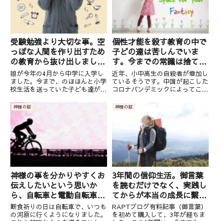
こ...
うな...
受験勉強より大切な事。空
個性才能を殺す教育の中で
っぽな人間を作り出すため
子どの達は苦しんでいま
の教育から抜け出しましょ
す。今までの常識は捨てま
う！
しょう。
娘が今年の4月から中学に入学し
近年、小中高生の自殺者が増加し
ました。今まで、のほほんと小学
ているそうです。中国が起こした
校生活を送っていた子ども達が中
コロナパンデミックによってこれ
学に入学した途端に「高校受験」
だけ世の中が大きく変わりました
を意識し、勉強するようになった
ので、若い子達の精神状態が異常
神様の証
神様の証
ようです。私としては、勉強する
をきたすのも無理がないと思いま
ことは大いに良いことだと思うの
す。ですが、こちらの記事の自殺
ですが、ただ学校の言われるが
の理由の多くは意外にも、コロ
ま...
ナ...
神様の事を分かりやすくお
3年間の信仰生活。御言葉
伝えしたいという思いか
を読むだけでなく、実践し
ら、自転車と電動自転車の
てからが本当の成長に繋が
違いを通して悟ったこと。
っていきました。
断食祈りの日は自転車で、いつも
RAPTブログ有料記事（御言葉）
の河原に行くようになりました。
を初めて購入して、3年が経ちま