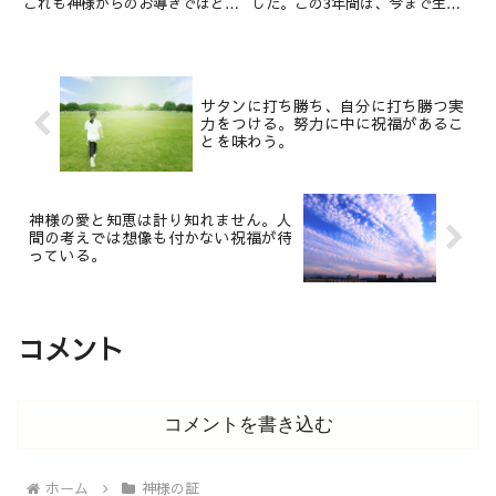
これも神様からのお導きではと思
した。この3年間は、今まで生き
うことがあって、そうするように
てきた人生の中でもとても濃厚な
なりました。私が普段使っている
時間でした。30歳後半でありな
自転車は「電動アシスト自転車」
がら、御言葉で「本当の生き方」
です。しかし突然自分の普段使っ
や「本物の努力」とは何かを知
ている電動自転車が使えなくな
り、その土台を作るためのとて
サタンに打ち勝ち、自分に打ち勝つ実
り...
も...
力をつける。努力に中に祝福があるこ
とを味わう。
神様の愛と知恵は計り知れません。人
間の考えでは想像も付かない祝福が待
っている。
コメント
コメントを書き込む
ホーム
神様の証