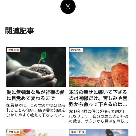
関連記事
神様の証
神様の証
愛に無頓着な私が神様の愛
本当の幸せに導いて下さる
に目覚めて変わるまで
のは神様だけ。苦しみや困
難から救って下さるのは神
御言葉では、この世の中では語ら
様だけ。人間に頼るのでは
れることの無い、脳や霊の知識を
2019年6月に信仰を持って約2年
分かりやすく教えて下さっていま
なく神様に頼る生き方。
になります。自分の罪による神様
す。この御言葉に辿り着くまでの
の裁き、サタンから霊魂をやられ
経緯や御言葉を読んでどう変わっ
てしまったこと、どん底から悔い
たかなどを、幼少期を振り返りな
改めの日々を経て、神様の愛を悟
神様の証
健康・医療
がら、心の変化などお伝えしたい
るまで、今思うと割と短期間では