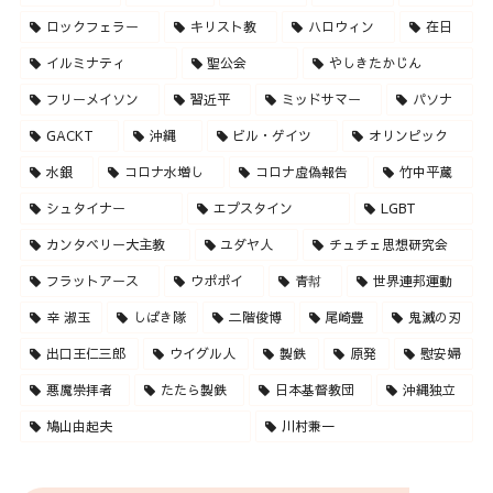
ロックフェラー
キリスト教
ハロウィン
在日
イルミナティ
聖公会
やしきたかじん
フリーメイソン
習近平
ミッドサマー
パソナ
GACKT
沖縄
ビル・ゲイツ
オリンピック
水銀
コロナ水増し
コロナ虚偽報告
竹中平蔵
シュタイナー
エプスタイン
LGBT
カンタベリー大主教
ユダヤ人
チュチェ思想研究会
フラットアース
ウポポイ
青幇
世界連邦運動
辛 淑玉
しばき隊
二階俊博
尾崎豊
鬼滅の刃
出口王仁三郎
ウイグル人
製鉄
原発
慰安婦
悪魔崇拝者
たたら製鉄
日本基督教団
沖縄独立
鳩山由起夫
川村兼一