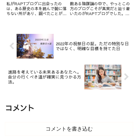
を実感しました。
RAPTさんが中心者として
私がRAPTブログに出会ったの
数ある陰謀論の中で、やっとこの
働いてくださるからだった
は、ある歴史の本を読んで腑に落
方のブログこそが真実だと辿り着
ちない所があり、調べたことがキ
いたのがRAPTブログでした。更
ッカケでした。高校の時くらいか
に、2015年8月から配信してくだ
ら、自分には知識が足りないと人
さっているRAPTブログ有料記事
一倍悩んでいました。そんな私は
を約3年前から読ませていただく
幼稚園から高校まで塾に通ってい
ようになりました。 RAPT有料
た人間で、普通に考えればそれ
記事 (rapt-n...
な...
2022年の祝祭日の証。ただの特別な日
ではなく、明確な目標を持てた日
進路を考えている未来あるあなたへ。
自分の行くべき道が確実に見つかる方
法。
コメント
コメントを書き込む