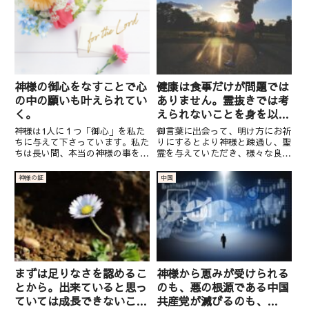
と思います。私は幼い時、心が
ありましたが、この期間に学んだ
繊...
ことが沢山ありました。この...
神様の御心をなすことで心
健康は食事だけが問題では
の中の願いも叶えられてい
ありません。霊抜きでは考
く。
えられないことを身を以て
悟りました。
神様は1人に１つ「御心」を私た
御言葉に出会って、明け方にお祈
ちに与えて下さっています。私た
りにするとより神様と疎通し、聖
ちは長い間、本当の神様の事を知
霊を与えていただき、様々な良い
らずに生きてきました。神様に反
変化がもたらされることを知りま
逆するイルミナティがこの世の中
した。夜中の1時から4時半の間
神様の証
中国
を支配し、神様の思想と反対の思
は人々の脳波が休まる時間帯なの
想や考えばかりを植え付けてきた
で、その時間にお祈りをすると神
からです。神社仏閣に悪魔をま
様と疎通しやすいからです。 R...
つ...
まずは足りなさを認めるこ
神様から恵みが受けられる
とから。出来ていると思っ
のも、悪の根源である中国
ていては成長できないこと
共産党が滅びるのも、