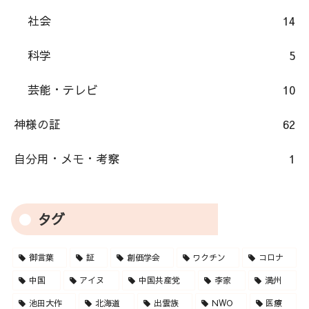
社会
14
科学
5
芸能・テレビ
10
神様の証
62
自分用・メモ・考察
1
タグ
御言葉
証
創価学会
ワクチン
コロナ
中国
アイヌ
中国共産党
李家
満州
池田大作
北海道
出雲族
NWO
医療