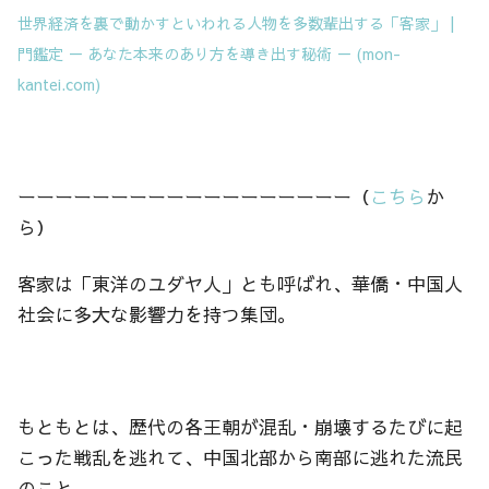
世界経済を裏で動かすといわれる人物を多数輩出する「客家」 |
門鑑定 － あなた本来のあり方を導き出す秘術 － (mon-
kantei.com)
ーーーーーーーーーーーーーーーーーー（
こちら
か
ら）
客家は「東洋のユダヤ人」とも呼ばれ、華僑・中国人
社会に多大な影響力を持つ集団。
もともとは、歴代の各王朝が混乱・崩壊するたびに起
こった戦乱を逃れて、中国北部から南部に逃れた流民
のこと。