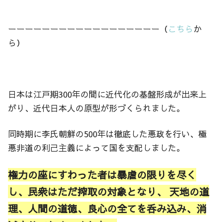
ーーーーーーーーーーーーーーーーーー（
こちら
か
ら）
日本は江戸期300年の間に近代化の基盤形成が出来上
がり、近代日本人の原型が形づくられました。
同時期に李氏朝鮮の500年は徹底した悪政を行い、極
悪非道の利己主義によって国を支配しました。
権力の座にすわった者は暴虐の限りを尽く
し、民衆はただ搾取の対象となり、 天地の道
理、人間の道徳、良心の全てを呑み込み、消