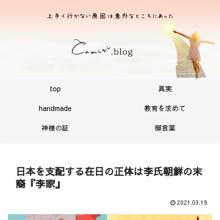
top
真実
handmade
教育を求めて
神様の証
御言葉
日本を支配する在日の正体は李氏朝鮮の末
裔『李家』
2021.03.19