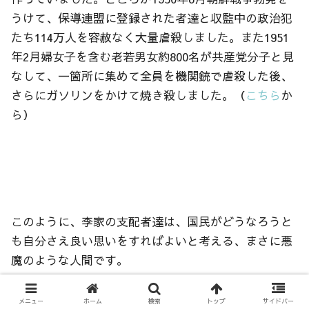
うけて、保導連盟に登録された者達と収監中の政治犯
たち114万人を容赦なく大量虐殺しました。また1951
年2月婦女子を含む老若男女約800名が共産党分子と見
なして、一箇所に集めて全員を機関銃で虐殺した後、
さらにガソリンをかけて焼き殺しました。（
こちら
か
ら）
このように、李家の支配者達は、国民がどうなろうと
も自分さえ良い思いをすればよいと考える、まさに悪
魔のような人間です。
そんな者達に日本が支配されている現実をしっかり認
メニュー
ホーム
検索
トップ
サイドバー