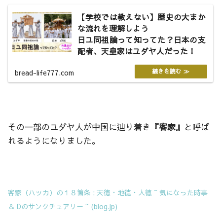
【学校では教えない】歴史の大まか
な流れを理解しよう
日ユ同祖論って知ってた？日本の支
配者、天皇家はユダヤ人だった！
bread-life777.com
その一部のユダヤ人が中国に辿り着き
『客家』
と呼ば
れるようになりました。
客家（ハッカ）の１８箇条 : 天徳・地徳・人徳 ~ 気になった時事
＆ Dのサンクチュアリー ~ (blog.jp)