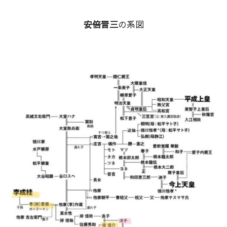
安倍晋三
の系図