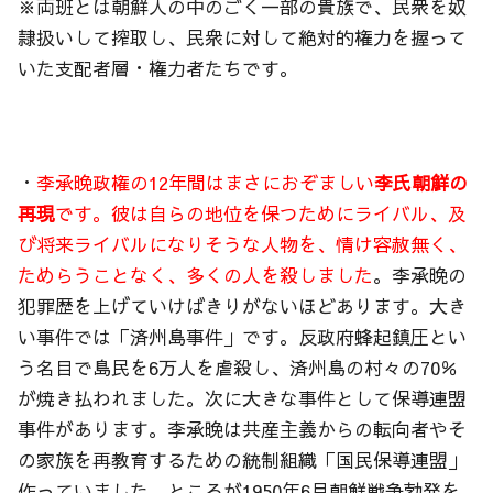
※両班とは朝鮮人の中のごく一部の貴族で、民衆を奴
隷扱いして搾取し、民衆に対して絶対的権力を握って
いた支配者層・権力者たちです。
・
李承晩政権の12年間はまさにおぞましい
李氏朝鮮の
再現
です。彼は自らの地位を保つためにライバル、及
び将来ライバルになりそうな人物を、情け容赦無く、
ためらうことなく、多くの人を殺しました
。李承晩の
犯罪歴を上げていけばきりがないほどあります。大き
い事件では「済州島事件」です。反政府蜂起鎮圧とい
う名目で島民を6万人を虐殺し、済州島の村々の70％
が焼き払われました。次に大きな事件として保導連盟
事件があります。李承晩は共産主義からの転向者やそ
の家族を再教育するための統制組織「国民保導連盟」
作っていました。ところが1950年6月朝鮮戦争勃発を