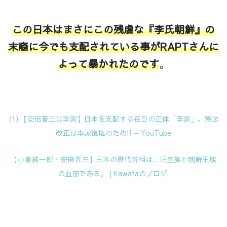
この日本はまさにこの残虐な『李氏朝鮮』の
末裔に今でも支配されている事がRAPTさんに
よって暴かれたのです
。
(1) 【安倍晋三は李家】日本を支配する在日の正体「李家」。憲法
改正は李家復権のため!! – YouTube
【小泉純一郎・安倍晋三】日本の歴代首相は、旧皇族と朝鮮王族
の血筋である。 | Kawataのブログ