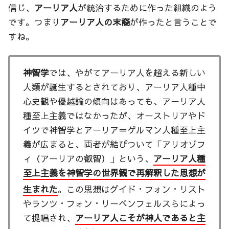
信じ、
アーリア人
が統治するために作った組織のよう
です。つまり
アーリア人の末裔
が作ったと言うことで
すね。
神智学
では、やがてアーリア人を超える新しい
人類が誕生するとされており、アーリア人種中
心史観や優越論の傾向はあっても、アーリア人
種至上主義ではなかったが、オーストリアやド
イツで神智学とアーリア＝ゲルマン人種至上主
義が広まると、両者が結びついて「アリオゾフ
ィ（アーリアの叡智）」という、
アーリア人種
至上主義を神智学の世界観で再解釈した思想が
生まれた
。この思想はグイド・フォン・リスト
やランツ・フォン・リーベンフェルスらによっ
て提唱され、
アーリア人こそが神人であると主