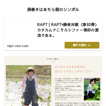
渦巻きはあちら側のシンボル
RAPT | RAPT×読者対談〈第82弾〉
カタカムナこそルシファー信仰の源
流である。
rapt-neo.com