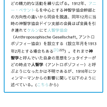
どの精力的な活動を繰り広げる。1912年、
アニ
ー・ベサント
らを中心とする神智学協会幹部と
の方向性の違いから同会を脱退、同年12月に当
時の神智学協会ドイツ支部の会員ほぼ全員を引
き連れて
ケルン
にて
人智学協会
（
Anthroposophische Gesellschaft
, アントロ
ポゾフィー協会）を設立する（設立年月を1913
[3]
:225
年2月とする場合もある
）。それまで
神
智学
と呼んでいた自身の思想をシュタイナーが
どの時点で
人智学
（アントロポゾフィー）と呼
ぶようになったかは不明であるが、1916年にツ
ィンマーマンからの影響に関して以下のように
述べている。(
こちら
から)