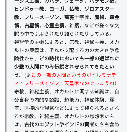
ーシス主義、カバラ、ヴェーダ、バラモン教、
ヒンドゥー教、ヨーガ、仏教、ゾロアスター
教、フリーメーソン、薔薇十字団、魔術、錬金
術、占星術、心霊主義、神話、
などが様々な文
脈の中で引用されたり語られたりしている。
神智学の主張によると、宗教、神秘主義、オカ
ルトの奥義は、それが支配する力の大きさや危
険性から、
どの時代においても一部の選ばれた
少数の人間にのみ伝授され守られてきたとい
う
。(※
この一部の人間というのがイルミナテ
ィ・フリーメイソン・天皇家なのでしょうね
）
宗教、神秘主義、オカルトに関する知識は、自
分自身の内的な認識、超能力、神秘体験、霊
覚、直接的な観察などによって得られるとされ
るが宗教、神秘主義、オカルトの思想家たち
は
、古代のエジプトやインドの賢者
たちも含め