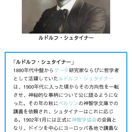
ルドルフ・シュタイナー
｢
ルドルフ・シュタイナー
」
1880年代中盤から
ゲーテ
研究家ならびに哲学者
として活躍していた
ルドルフ・シュタイナー
は、1900年代に入った頃からその方向性を一転
させ、神秘的な事柄について公に語るようにな
った。その年の秋に
ベルリン
の神智学文庫での
講義を依頼され、シュタイナーはこれに応じ
る。1902年1月には正式に
神智学協会
の会員と
なり、ドイツを中心にヨーロッパ各地で講義な